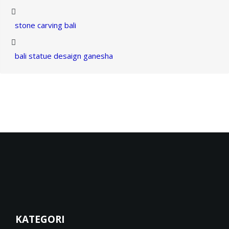
stone carving bali
bali statue desaign ganesha
KATEGORI