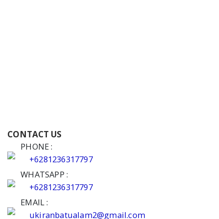
CONTACT US
PHONE :
+6281236317797
WHATSAPP :
+6281236317797
EMAIL :
ukiranbatualam2@gmail.com