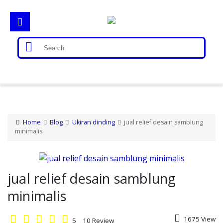
Home
Gorong Gorong
Home
Blog
Ukiran dinding
jual relief desain samblung
minimalis
Loster
Patung Bali
jual relief desain samblung
minimalis
Relief
1675 View
5
10
Review
Gallery