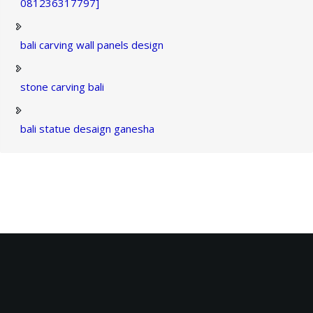
081236317797]
bali carving wall panels design
stone carving bali
bali statue desaign ganesha