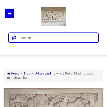
Home
Gorong Gorong
Home
Blog
Ukiran dinding
jual Relief Dinding desain
mahabrata bali
Loster
Patung Bali