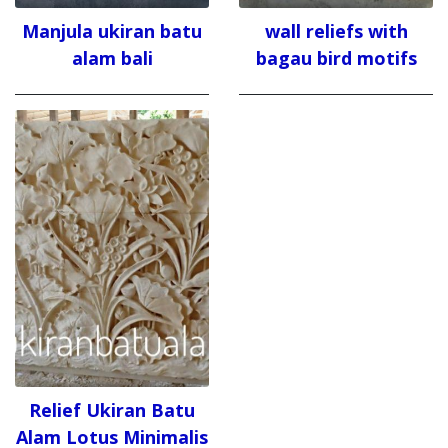
Manjula ukiran batu
wall reliefs with
alam bali
bagau bird motifs
Relief Ukiran Batu
Alam Lotus Minimalis