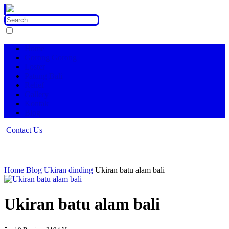
Home
Gorong Gorong
Loster
Patung Bali
Relief
Gallery
Kontak
Blog
Contact Us
Home
Blog
Ukiran dinding
Ukiran batu alam bali
Ukiran batu alam bali