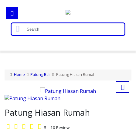
Home
Gorong Gorong
Home
Patung Bali
Patung Hiasan Rumah
Loster
Patung Bali
Patung Hiasan Rumah
Relief
5
10
Review
Gallery