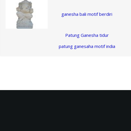
ganesha bali motif berdiri
Patung Ganesha tidur
patung ganesaha motif india