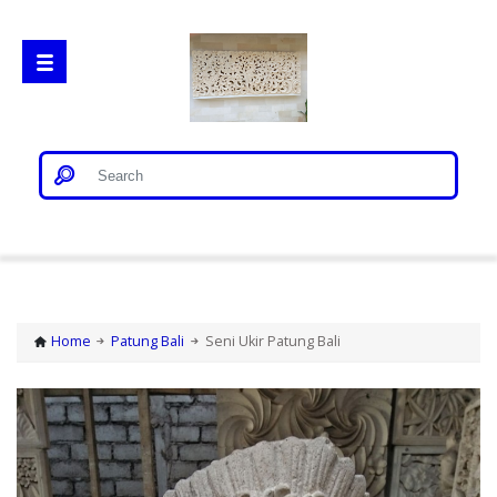
Home
Gorong Gorong
Home
Patung Bali
Seni Ukir Patung Bali
Loster
Patung Bali