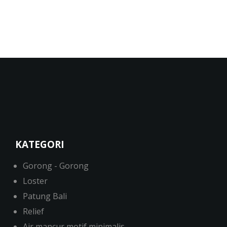
KATEGORI
Gorong - Gorong
Loster
Patung Bali
Relief
Air mancur motif minimalis