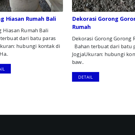
g Hiasan Rumah Bali
Dekorasi Gorong Goro
Rumah
g Hiasan Rumah Bali
terbuat dari batu paras
Dekorasi Gorong Gorong
kuran: hubungi kontak di
Bahan terbuat dari batu 
Ha..
JogjaUkuran: hubungi kon
baw..
IL
DETAIL