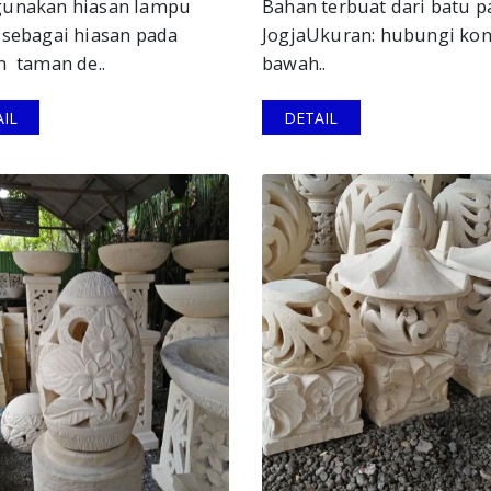
unakan hiasan lampu
Bahan terbuat dari batu p
sebagai hiasan pada
JogjaUkuran: hubungi kon
 taman de..
bawah..
IL
DETAIL