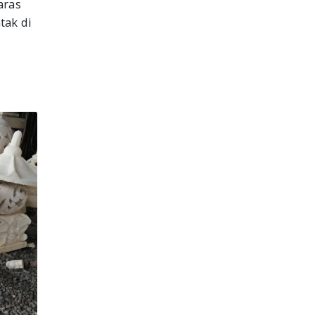
aras
tak di