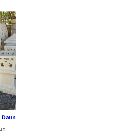
f Daun
aun