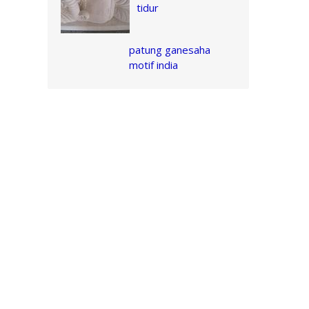
tidur
patung ganesaha
motif india