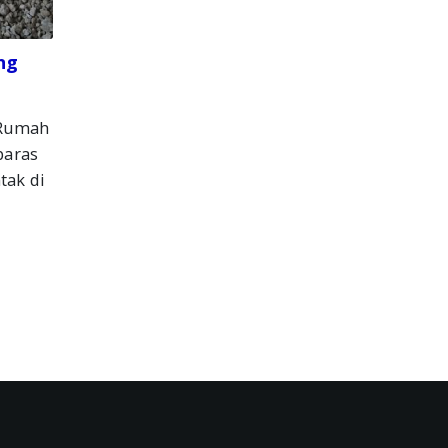
ng
 Rumah
paras
tak di