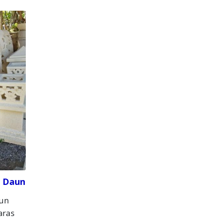
f Daun
aun
aras