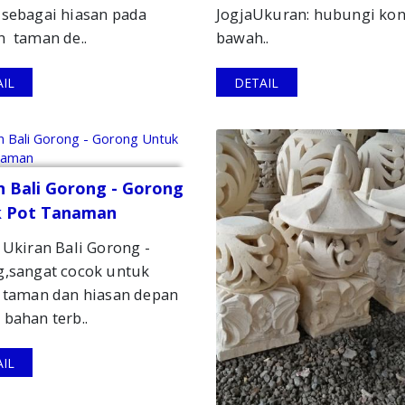
sebagai hiasan pada
JogjaUkuran: hubungi kon
 taman de..
bawah..
IL
DETAIL
n Bali Gorong - Gorong
k Pot Tanaman
 Ukiran Bali Gorong -
,sangat cocok untuk
 taman dan hiasan depan
bahan terb..
IL