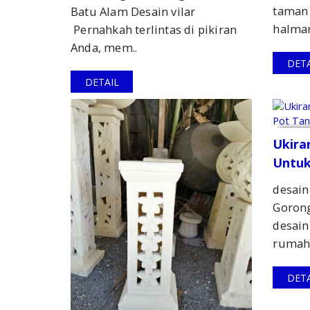
taman 
Batu Alam Desain vilar
halman
Pernahkah terlintas di pikiran
Anda, mem..
DETA
DETAIL
Ukira
Untu
desain
Gorong
desain
rumah 
DETA