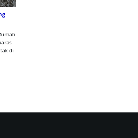
ng
 Rumah
paras
tak di