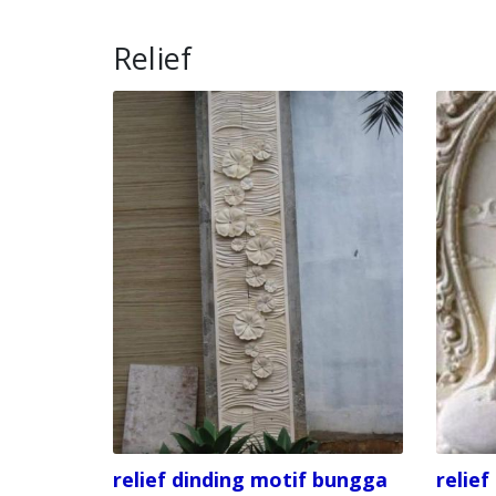
Relief
relief dinding motif bungga
relie