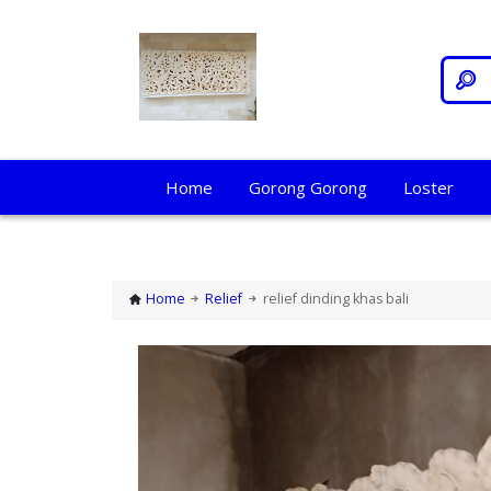
Home
Gorong Gorong
Loster
Home
Relief
relief dinding khas bali