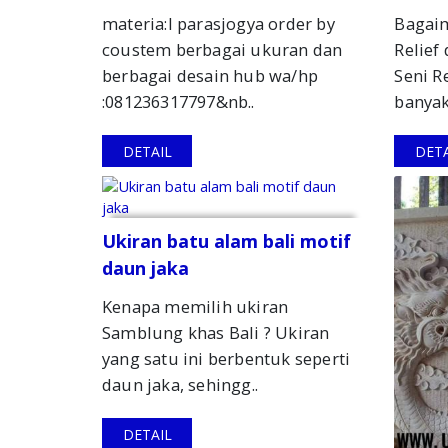
materia:l parasjogya order by
Bagai
coustem berbagai ukuran dan
Relief
berbagai desain hub wa/hp
Seni R
:081236317797&nb..
banyak
DETAIL
DETA
Ukiran batu alam bali motif
daun jaka
Kenapa memilih ukiran
Samblung khas Bali ? Ukiran
yang satu ini berbentuk seperti
daun jaka, sehingg..
DETAIL