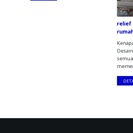
relie
rumah
Kenapa
Desain
semua
memerl
DETA