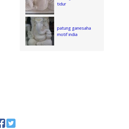
tidur
patung ganesaha
motif india