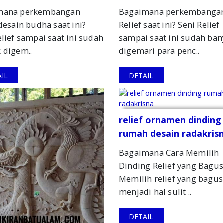
mana perkembangan
Bagaimana perkembanga
 desain budha saat ini?
Relief saat ini? Seni Relief
elief sampai saat ini sudah
sampai saat ini sudah ban
 digem..
digemari para penc..
IL
DETAIL
relief ornamen dinding
rumah desain radakris
Bagaimana Cara Memilih
Dinding Relief yang Bagus
Memilih relief yang bagus
menjadi hal sulit ..
DETAIL