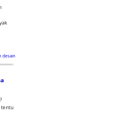
n
yak
na
?
 tentu