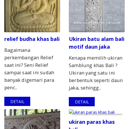
relief budha khas bali
Ukiran batu alam bali
motif daun jaka
Bagaimana
perkembangan Relief
Kenapa memilih ukiran
saat ini? Seni Relief
Samblung khas Bali ?
sampai saat ini sudah
Ukiran yang satu ini
banyak digemari para
berbentuk seperti daun
penc..
jaka, sehingg..
DETAIL
DETAIL
ukiran paras khas