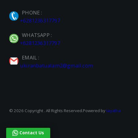
PHONE :
+6281236317797
WHATSAPP :
+6281236317797
EMAIL :
ukiranbatualam2@gmail.com
© 2026 Copyright . All Rights Reserved.Powered by
tayatha
Contact Us