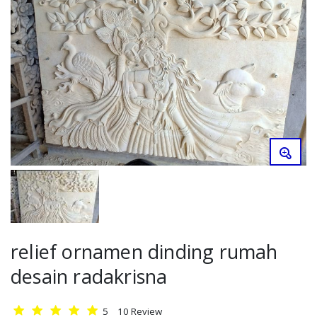
Relief
Gallery
Kontak
Blog
relief ornamen dinding rumah
desain radakrisna
5
10
Review