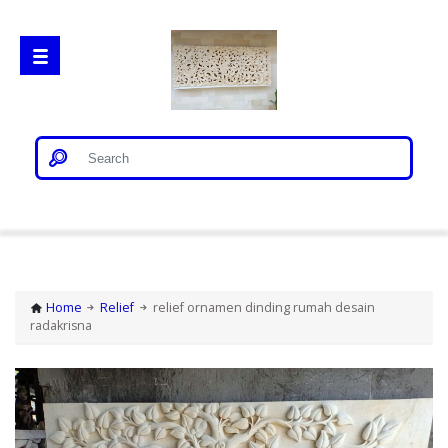
Home
Gorong Gorong
Home
Relief
relief ornamen dinding rumah desain
radakrisna
Loster
Patung Bali