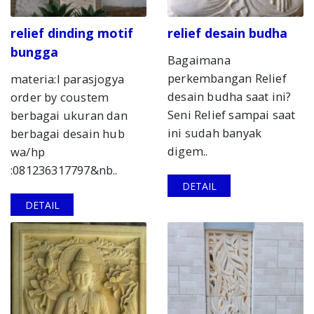
relief dinding motif
relief desain budha
bungga
Bagaimana
perkembangan Relief
materia:l parasjogya
desain budha saat ini?
order by coustem
Seni Relief sampai saat
berbagai ukuran dan
ini sudah banyak
berbagai desain hub
digem..
wa/hp
:081236317797&nb..
DETAIL
DETAIL