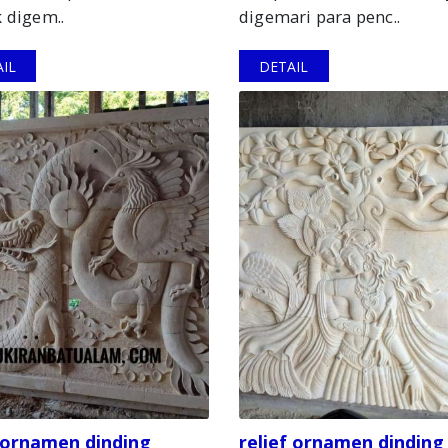
 digem..
digemari para penc..
IL
DETAIL
f ornamen dinding
relief ornamen dinding