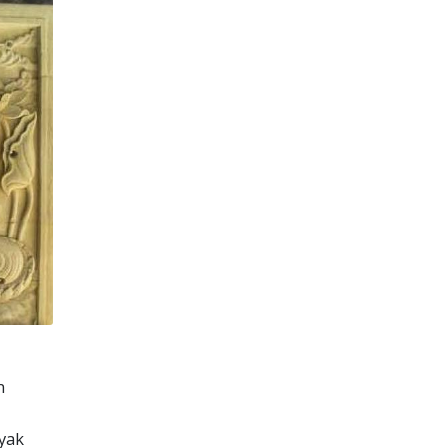
n
yak