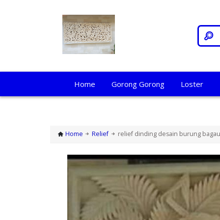
Home
Gorong Gorong
Loster
Home
Relief
relief dinding desain burung bagau