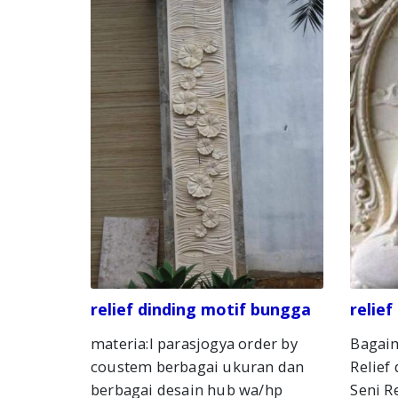
relief dinding motif bungga
relie
materia:l parasjogya order by
Bagai
coustem berbagai ukuran dan
Relief
berbagai desain hub wa/hp
Seni R