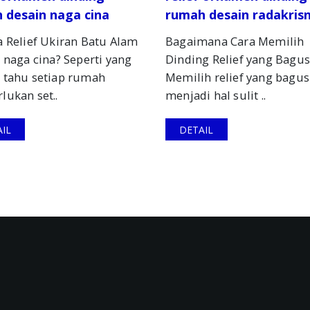
 desain naga cina
rumah desain radakris
 Relief Ukiran Batu Alam
Bagaimana Cara Memilih
 naga cina? Seperti yang
Dinding Relief yang Bagus
 tahu setiap rumah
Memilih relief yang bagus
ukan set..
menjadi hal sulit ..
IL
DETAIL