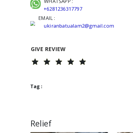
WHATSAPP :
+6281236317797
EMAIL :
ukiranbatualam2@gmail.com
GIVE REVIEW
Tag :
Relief