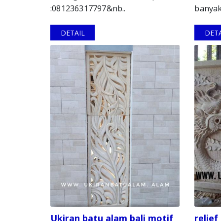
:081236317797&nb..
banyak
DETAIL
DETA
Ukiran batu alam bali motif
relie