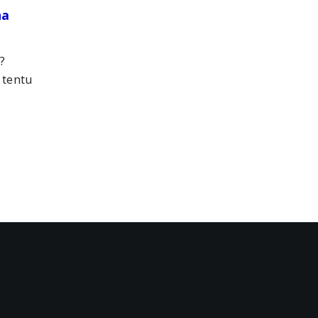
na
?
 tentu