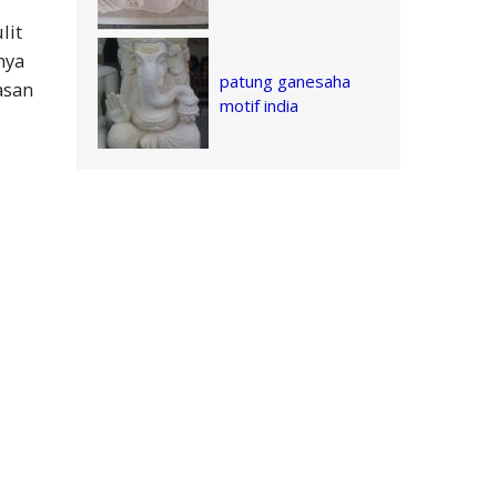
lit
nya
patung ganesaha
asan
motif india