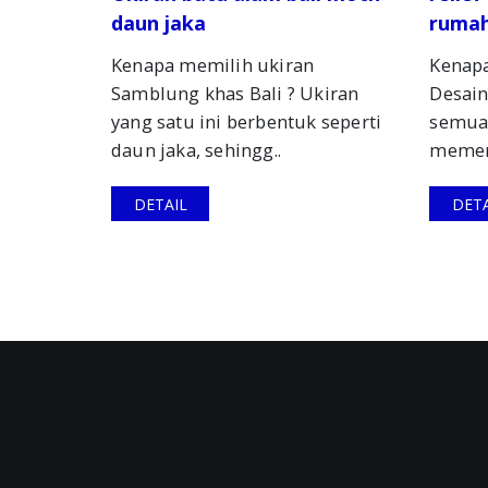
daun jaka
rumah
Kenapa memilih ukiran
Kenapa
Samblung khas Bali ? Ukiran
Desain
yang satu ini berbentuk seperti
semua
daun jaka, sehingg..
memerl
DETAIL
DETA