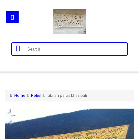
Home
Gorong Gorong
Home
Relief
ukiran paras khas bali
Loster
Patung Bali