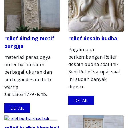
relief dinding motif
relief desain budha
bungga
Bagaimana
perkembangan Relief
materia:l parasjogya
desain budha saat ini?
order by coustem
Seni Relief sampai saat
berbagai ukuran dan
ini sudah banyak
berbagai desain hub
digem..
wa/hp
:081236317797&nb..
DETAIL
DETAIL
relief budha khas bali