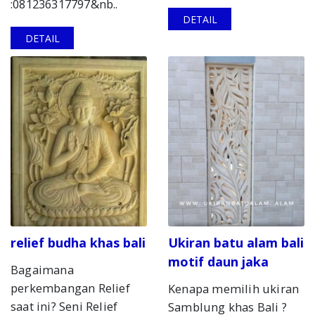
:081236317797&nb..
DETAIL
DETAIL
relief budha khas bali
Ukiran batu alam bali
motif daun jaka
Bagaimana
perkembangan Relief
Kenapa memilih ukiran
saat ini? Seni Relief
Samblung khas Bali ?