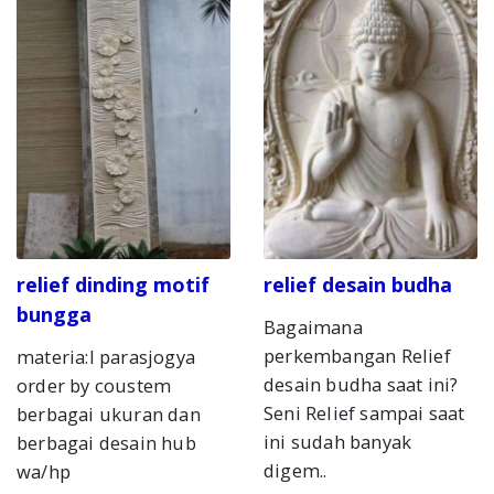
relief dinding motif
relief desain budha
bungga
Bagaimana
perkembangan Relief
materia:l parasjogya
desain budha saat ini?
order by coustem
Seni Relief sampai saat
berbagai ukuran dan
ini sudah banyak
berbagai desain hub
digem..
wa/hp