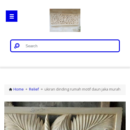
Home
Gorong Gorong
Home
Relief
ukiran dinding rumah motif daun jaka murah
Loster
Patung Bali