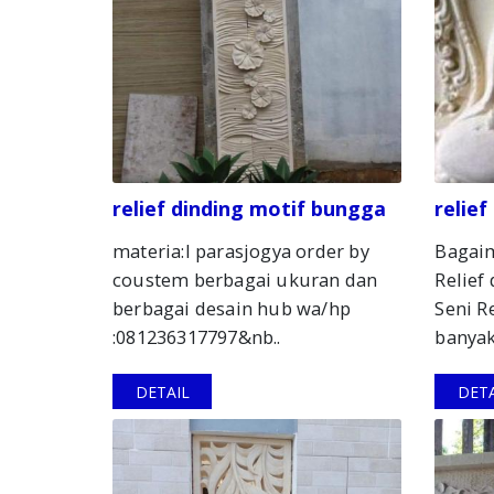
relief dinding motif bungga
relie
materia:l parasjogya order by
Bagai
coustem berbagai ukuran dan
Relief
berbagai desain hub wa/hp
Seni R
:081236317797&nb..
banyak
DETAIL
DETA