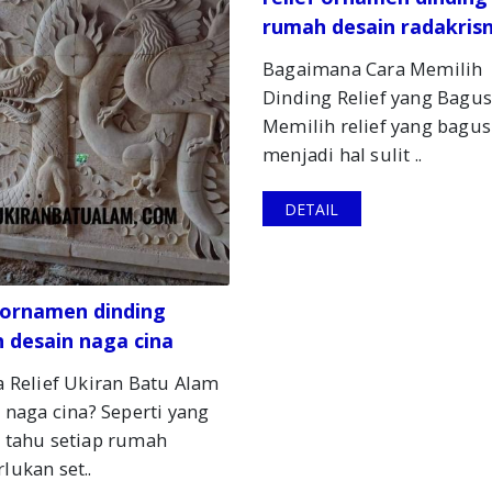
rumah desain radakris
Bagaimana Cara Memilih
Dinding Relief yang Bagus
Memilih relief yang bagus
menjadi hal sulit ..
DETAIL
f ornamen dinding
 desain naga cina
 Relief Ukiran Batu Alam
 naga cina? Seperti yang
 tahu setiap rumah
ukan set..