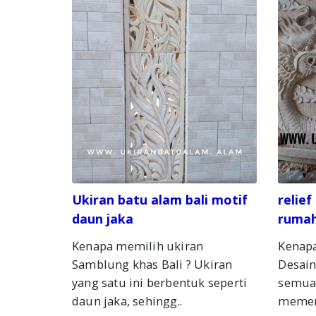
Ukiran batu alam bali motif
relie
daun jaka
rumah
Kenapa memilih ukiran
Kenapa
Samblung khas Bali ? Ukiran
Desain
yang satu ini berbentuk seperti
semua
daun jaka, sehingg..
memerl