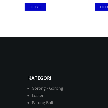
DETAIL
DETA
KATEGORI
Gorong - Gorong
Loster
Patung Bali