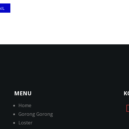
IL
MENU
K
Home
Gorong Gorong
Loster