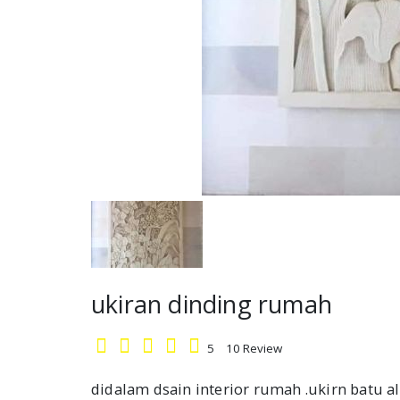
ukiran dinding rumah
5
10
Review
didalam dsain interior rumah .ukirn batu