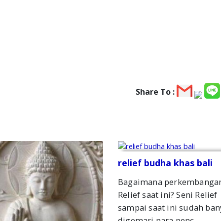
Share To :
relief budha khas bali
Bagaimana perkembanga
Relief saat ini? Seni Relief
sampai saat ini sudah ban
digemari para penc..