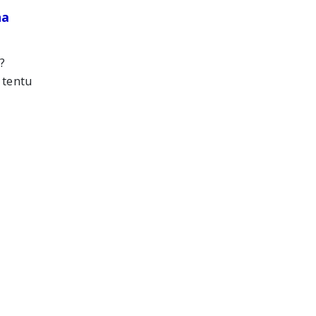
na
?
 tentu