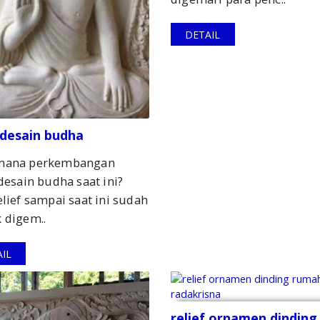
DETAIL
f desain budha
mana perkembangan
 desain budha saat ini?
elief sampai saat ini sudah
 digem..
IL
relief ornamen dinding