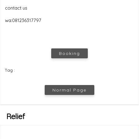
contact us
wa:081236317797
Booking
Tag :
Normal Page
Relief