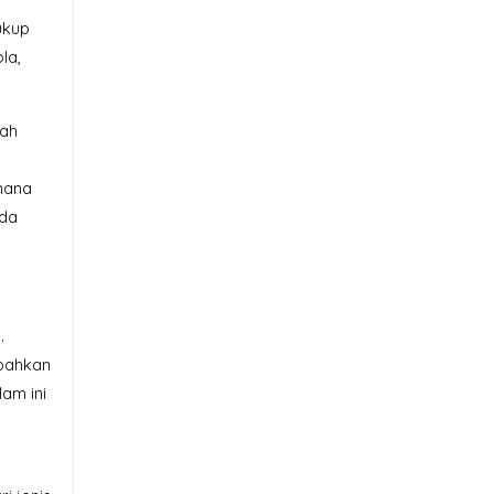
ukup
la,
lah
hana
ada
.
 bahkan
am ini