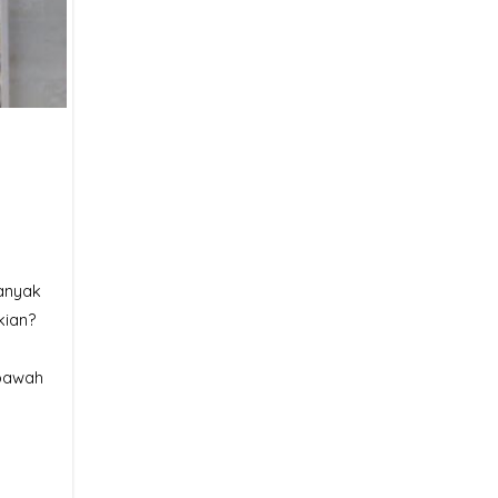
anyak
kian?
 bawah