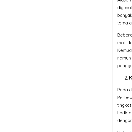
digunak
banyak
tema a
Bebera
motif k
Kemudi
namun 
penggu
K
Pada d
Perbed
tingkat
hadir 
dengan 