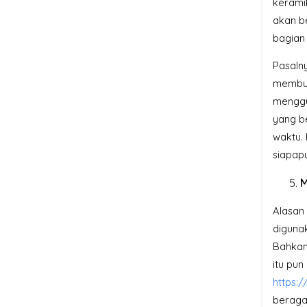
keramik
akan b
bagian 
Pasaln
membua
menggu
yang b
waktu.
siapap
M
Alasan 
diguna
Bahkan 
itu pun
https:
beragam