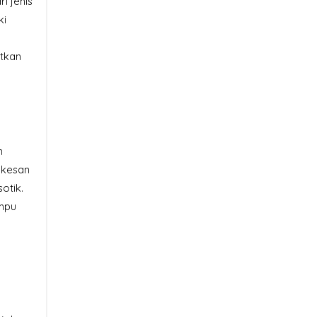
i jenis
ki
tkan
n
 kesan
otik.
ampu