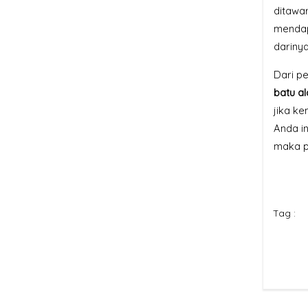
ditawa
mendap
darinya
Dari pe
batu al
jika ke
Anda i
maka p
Tag :