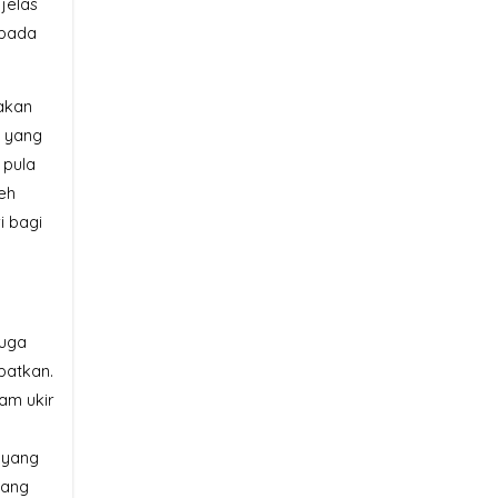
jelas
 pada
akan
g yang
 pula
eh
i bagi
juga
patkan.
am ukir
k yang
yang