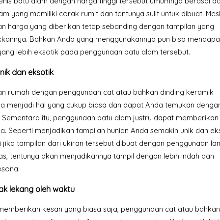
enis batu alam dengan harga tinggi tersebut umumnya berasal dar
am yang memiliki corak rumit dan tentunya sulit untuk dibuat. Mes
an harga yang diberikan tetap sebanding dengan tampilan yang
ukkannya. Bahkan Anda yang menggunakannya pun bisa mendapa
yang lebih eksotik pada penggunaan batu alam tersebut.
nik dan eksotik
an rumah dengan penggunaan cat atau bahkan dinding keramik
ya menjadi hal yang cukup biasa dan dapat Anda temukan denga
 Sementara itu, penggunaan batu alam justru dapat memberikan
a. Seperti menjadikan tampilan hunian Anda semakin unik dan eks
 jika tampilan dari ukiran tersebut dibuat dengan penggunaan l
as, tentunya akan menjadikannya tampil dengan lebih indah dan
sona.
ak lekang oleh waktu
 memberikan kesan yang biasa saja, penggunaan cat atau bahkan