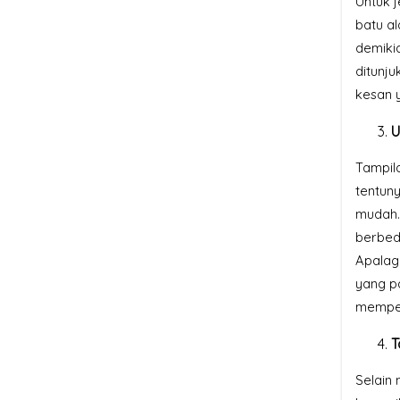
Untuk j
batu al
demiki
ditunj
kesan 
U
Tampil
tentun
mudah.
berbed
Apalagi
yang p
mempe
T
Selain