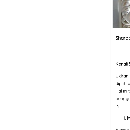
Share 
Kenali 
Ukiran 
dipilih
Hal in
penggu
ini.
M
Alasan 