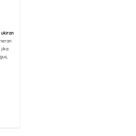
s
ukiran
 heran
jika
gus,